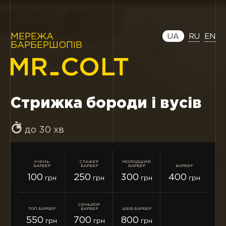
МЕРЕЖА
UA
RU
EN
БАРБЕРШОПІВ
Стрижка бороди і вусів
до 30 хв
УЧЕНЬ
СТАЖЕР
МОЛОДШИЙ
БАРБЕР
БАРБЕР
БАРБЕР
БАРБЕР
100
250
300
400
грн
грн
грн
грн
СЕНЬЙОР
ТОП БАРБЕР
БАРБЕР
ШЕФ БАРБЕР
550
700
800
грн
грн
грн