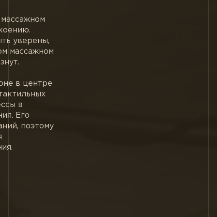
а массажном
коению.
ыть уверены,
вом массажном
знут.
оне в центре
 тактильных
ссы в
ия. Его
аний, поэтому
я
ия.