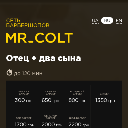
СЕТЬ
UA
RU
EN
БАРБЕРШОПОВ
Отец + два сына
до 120 мин
УЧЕНИК
СТАЖЕР
МЛАДШИЙ
БАРБЕР
БАРБЕР
БАРБЕР
БАРБЕР
300
650
800
1350
грн
грн
грн
грн
СЕНЬЙОР
ТОП БАРБЕР
БАРБЕР
ШЕФ БАРБЕР
1700
2000
2200
грн
грн
грн