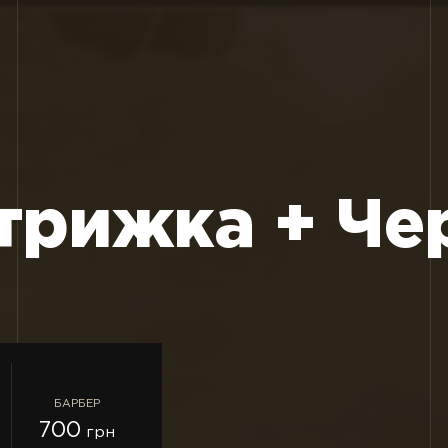
трижка + Че
БАРБЕР
700
грн