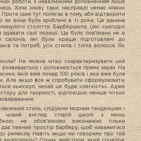
учної роботи, з невеличкими доповненням лише
иць. Хоча знову таки, насправді немає ніяких
 Проте ідея тут полягає в тому, аби відтворити
о як вони були зроблені в ті роки. Це данина
минулого століття. Барбершопи, (які сьогодні
и здавати свої позиції. Це було пов'язано не в
 салонів, які були краще підготовлені до
ків та потреб, усіх стилів і типів волосся. Як
коли? Не можна чітко схарактеризувати цей
, розвивається і доповнюється прямо зараз. На
асики, якій вже понад 100 років і яка вже була
ек. Але якщо все ж спробувати сформулювати,
ться ньюскул, нехай це буде «легкість». Адже
стору для творчості, відповідно менше чітких
мовираження.
асичний стиль, слідуючи модним тенденціям і
ить новий вигляд старій школі з менш
обкою, не обов'язково виконаною тільки
 дає певний простір барберу, щоб наважитися
д до ремесла. Навіть якщо ми говоримо про той
и велосипед»? Однак майстром, який сповідує