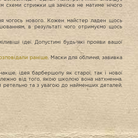
м схеми стрижки ця зачіска не матиме нічого
ня чогось нового. Кожен майстер ладен щось
ацюванням, в результаті чого отримуємо щось
іливіші ідеї. Допустимі будь-які прояви вашої
озповідали раніше.
Маски для обличчя, завивка
акше, ідея барбершопу як старої, так і нової
алежно від того, якою школою вона натхненна.
ий ретельно та з увагою до найменших деталей.