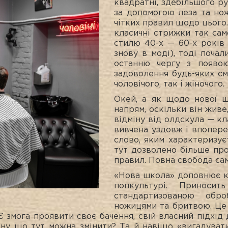
квадратні, здебільшого р
за допомогою леза та нож
чітких правил щодо цього.
класичні стрижки так сам
стилю 40-х — 60-х років 
знову в моді), тоді почал
останню чергу з появою
задоволення будь-яких сма
чоловічого, так і жіночого.
Окей, а як щодо нової ш
напрям, оскільки він живе
відміну від олдскула — кл
вивчена уздовж і впопер
слово, яким характеризує
тут дозволено більше про
правил. Повна свобода са
«Нова школа» доповнює кл
попкультурі. Принос
стандартизованою обр
ножицями та бритвою. Це
Є змога проявити своє бачення, свій власний підхі
 ну що тут можна змінити? Та й навіщо «вигадуват