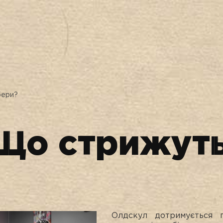
бери?
Що стрижуть
Олдскул дотримується п