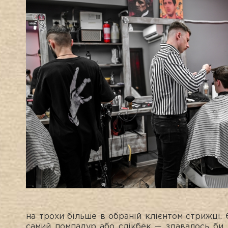
на трохи більше в обраній клієнтом стрижці. 
самий помпадур або слікбек — здавалось би,