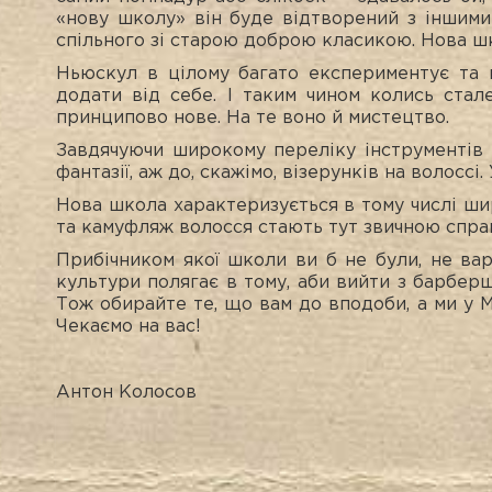
«нову школу» він буде відтворений з іншими
спільного зі старою доброю класикою. Нова ш
Ньюскул в цілому багато експериментує та 
додати від себе. І таким чином колись стал
принципово нове. На те воно й мистецтво.
Завдячуючи широкому переліку інструментів та
фантазії, аж до, скажімо, візерунків на волосс
Нова школа характеризується в тому числі ш
та камуфляж волосся стають тут звичною спра
Прибічником якої школи ви б не були, не вар
культури полягає в тому, аби вийти з барбер
Тож обирайте те, що вам до вподоби, а ми у M
Чекаємо на вас!
Антон Колосов