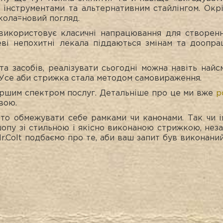
 інструментами та альтернативним стайлінгом. Окрі
кола=новий погляд.
використовує класичні напрацювання для створен
еві непохитні лекала піддаються змінам та доопр
 засобів, реалізувати сьогодні можна навіть найсм
і. Усе аби стрижка стала методом самовираження.
иршим спектром послуг. Детальніше про це ми вже
р
вою.
то обмежувати себе рамками чи канонами. Так чи ін
шопу зі стильною і якісно виконаною стрижкою, нез
r.Colt подбаємо про те, аби ваш запит був виконан