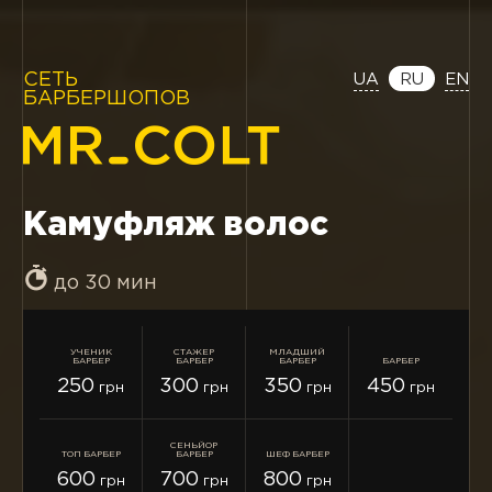
СЕТЬ
UA
RU
EN
БАРБЕРШОПОВ
Камуфляж волос
до 30 мин
УЧЕНИК
СТАЖЕР
МЛАДШИЙ
БАРБЕР
БАРБЕР
БАРБЕР
БАРБЕР
250
300
350
450
грн
грн
грн
грн
СЕНЬЙОР
ТОП БАРБЕР
БАРБЕР
ШЕФ БАРБЕР
600
700
800
грн
грн
грн